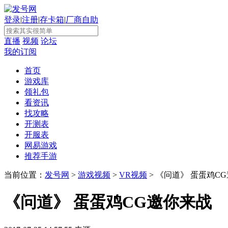
登录
|
注册
|
存卡箱
|
厂商自助
直播
视频
论坛
我的订阅
首页
游戏库
领礼包
看资讯
找攻略
开测表
开服表
网易游戏
推荐手游
当前位置：
发号网
>
游戏视频
>
VR视频
> 《问道》 蛋蛋鸡C
《问道》 蛋蛋鸡CG邀你来战